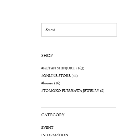
SHOP
#ISETAN SHINJUKU (163)
#ONLINE STORE (44)
#bororo (16)
#TOMOKO FURUSAWA JEWELRY (8)
CATEGORY
EVENT
INFORMATION