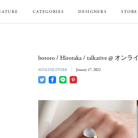
EATURE
CATEGORIES
DESIGNERS
STORE
bororo / Hirotaka / talkative @
#ONLINE STORE
January 17, 2022