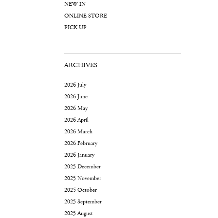
NEW IN
ONLINE STORE
PICK UP
ARCHIVES
2026 July
2026 June
2026 May
2026 April
2026 March
2026 February
2026 January
2025 December
2025 November
2025 October
2025 September
2025 August