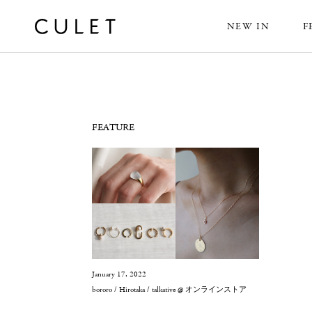
NEW IN
F
News
FEATURE
January 17, 2022
bororo / Hirotaka / talkative @ オンラインストア