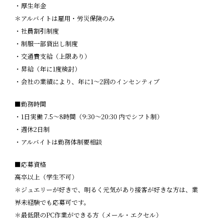
・厚生年金
＊アルバイトは雇用・労災保険のみ
・社員割引制度
・制服一部貸出し制度
・交通費支給（上限あり）
・昇給（年に1度検討）
・会社の業績により、年に1〜2回のインセンティブ
■勤務時間
・1日実働 7.5〜8時間（9:30〜20:30 内でシフト制）
・週休2日制
・アルバイトは勤務体制要相談
■応募資格
高卒以上（学生不可）
＊ジュエリーが好きで、明るく元気があり接客が好きな方は、業
界未経験でも応募可です。
＊最低限のPC作業ができる方（メール・エクセル）