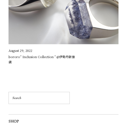
August 29, 2022
bororo” Inclusion Collection ” @伊勢丹新宿
店
SHOP