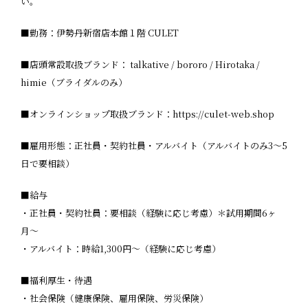
い。
■勤務：伊勢丹新宿店本館１階 CULET
■店頭常設取扱ブランド： talkative / bororo / Hirotaka /
himie（ブライダルのみ）
■オンラインショップ取扱ブランド：
https://culet-web.shop
■雇用形態：正社員・契約社員・アルバイト（アルバイトのみ3〜5
日で要相談）
■給与
・正社員・契約社員：要相談（経験に応じ考慮）＊試用期間6ヶ
月〜
・アルバイト：時給1,300円〜（経験に応じ考慮）
■福利厚生・待遇
・社会保険（健康保険、雇用保険、労災保険）