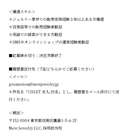
＜優遇スキル＞
＊ジュエリー業界での販売実務経験３年以上ある方優遇
＊百貨店等での販売経験者歓迎
＊英語での接客ができる方歓迎
＊SNSやオンラインショップの運営経験者歓迎
■応募締め切り：決定次第終了
■履歴書送付先（下記どちらかでご応募ください）
＜メール＞
promotion@newjewelry.jp
＊件名を「CULET 求人/氏名」とし、履歴書をメール添付にて送
付ください。
＜郵送＞
〒152-0004 東京都目黒区鷹番3–5-6-2F
New Jewelry LLC. 採用担当宛