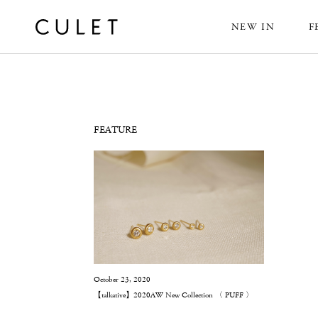
NEW IN
F
News
FEATURE
October 23, 2020
【talkative】2020AW New Collection 〈 PUFF 〉