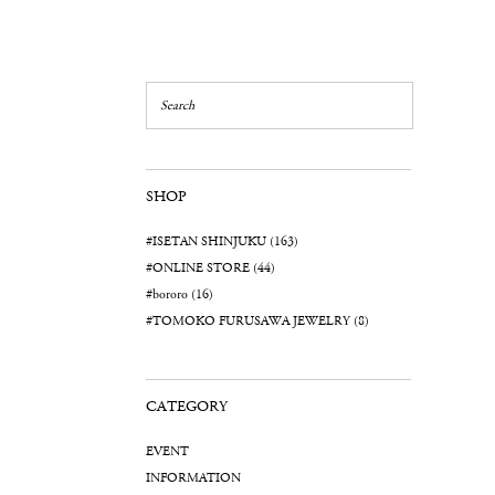
SHOP
#ISETAN SHINJUKU (163)
#ONLINE STORE (44)
#bororo (16)
#TOMOKO FURUSAWA JEWELRY (8)
CATEGORY
EVENT
INFORMATION