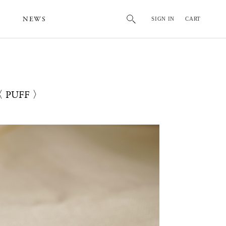
NEWS
SIGN IN
CART
 〈 PUFF 〉