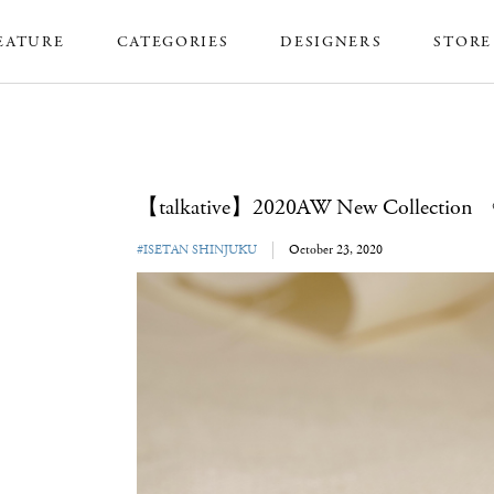
EATURE
CATEGORIES
DESIGNERS
STORE
【talkative】2020AW New Collection
#ISETAN SHINJUKU
October 23, 2020