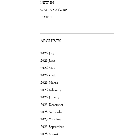
NEW IN
ONLINE STORE
PICK UP
ARCHIVES
2026 July
2026 June
2026 May
2026 April
2026 March
2026 February
2026 January
2025 December
2025 November
2025 October
2025 September
2025 August