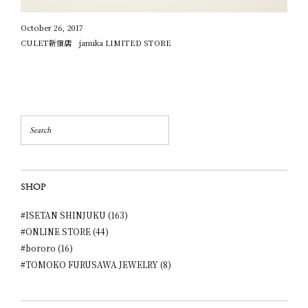
October 26, 2017
CULET新宿店 januka LIMITED STORE
SHOP
#ISETAN SHINJUKU (163)
#ONLINE STORE (44)
#bororo (16)
#TOMOKO FURUSAWA JEWELRY (8)