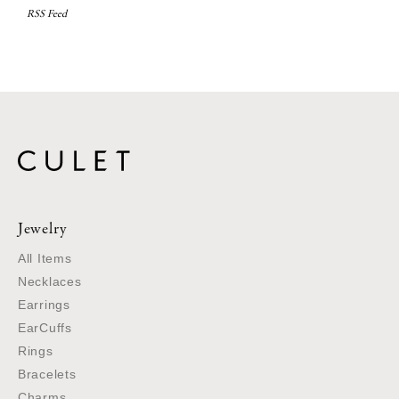
RSS Feed
Jewelry
All Items
Necklaces
Earrings
EarCuffs
Rings
Bracelets
Charms