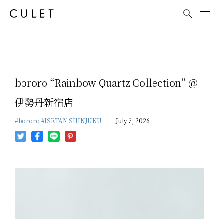
News
bororo “Rainbow Quartz Collection” @
伊勢丹新宿店
#bororo
#ISETAN SHINJUKU
July 3, 2026