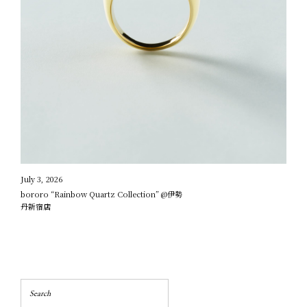
July 3, 2026
bororo “Rainbow Quartz Collection” @伊勢
丹新宿店