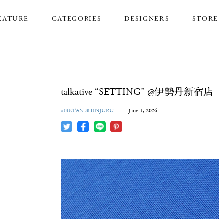
EATURE
CATEGORIES
DESIGNERS
STORE
talkative “SETTING” @伊勢丹新宿店
#ISETAN SHINJUKU
June 1, 2026