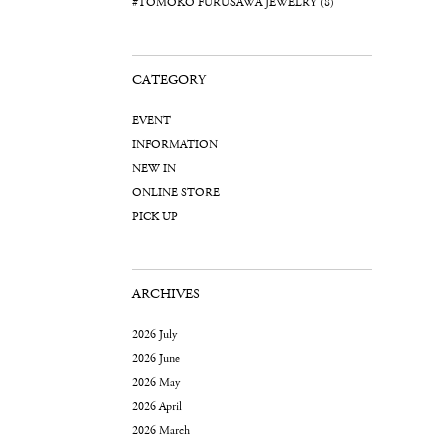
#TOMOKO FURUSAWA JEWELRY (8)
CATEGORY
EVENT
INFORMATION
NEW IN
ONLINE STORE
PICK UP
ARCHIVES
2026 July
2026 June
2026 May
2026 April
2026 March