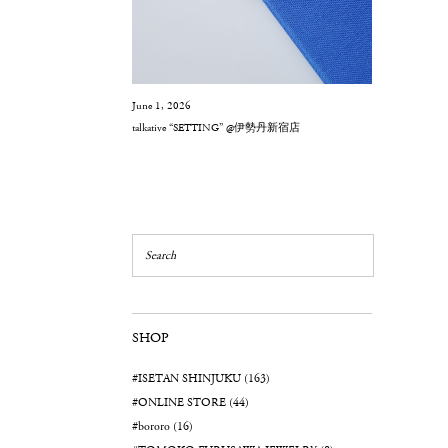
June 1, 2026
talkative “SETTING” @伊勢丹新宿店
SHOP
#ISETAN SHINJUKU (163)
#ONLINE STORE (44)
#bororo (16)