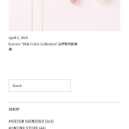
April 2, 2024
bororo “Pink Color Collection” @伊勢丹新宿
店
SHOP
#ISETAN SHINJUKU (163)
#ONLINE STORE (44)