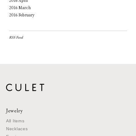
2016 April
2016 March
2016 February
RSS Feed
Jewelry
All Items
Necklaces