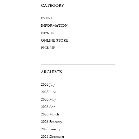
CATEGORY
EVENT
INFORMATION
NEW IN
ONLINE STORE
PICK UP
ARCHIVES
2026 July
2026 June
2026 May
2026 April
2026 March
2026 February
2026 January
2025 December