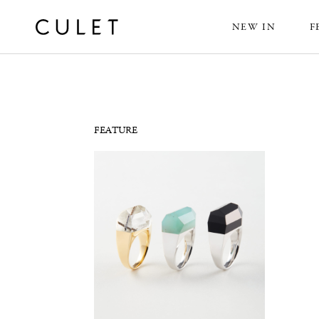
NEW IN
F
News
FEATURE