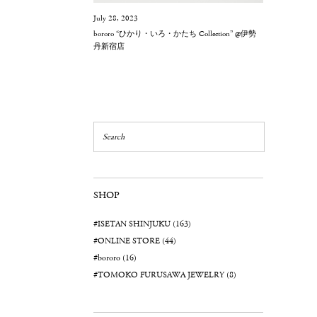
July 28, 2023
bororo “ひかり・いろ・かたち Collection” @伊勢
丹新宿店
SHOP
#ISETAN SHINJUKU (163)
#ONLINE STORE (44)
#bororo (16)
#TOMOKO FURUSAWA JEWELRY (8)