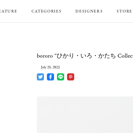
EATURE
CATEGORIES
DESIGNERS
STORE
bororo “ひかり・いろ・かたち Colle
July 28, 2023