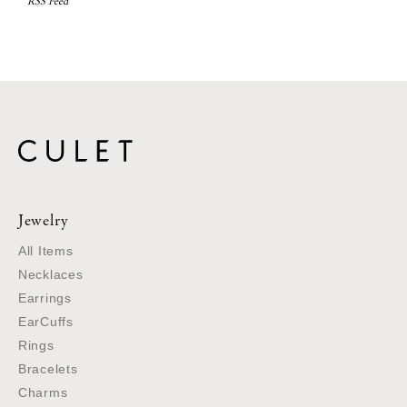
RSS Feed
Jewelry
All Items
Necklaces
Earrings
EarCuffs
Rings
Bracelets
Charms