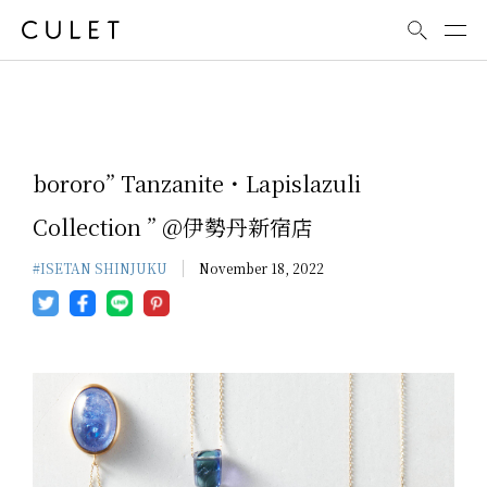
News
bororo” Tanzanite・Lapislazuli
Collection ” @伊勢丹新宿店
#ISETAN SHINJUKU
November 18, 2022