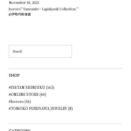
November 18, 2022
bororo” Tanzanite・Lapislazuli Collection ”
@伊勢丹新宿店
SHOP
#ISETAN SHINJUKU (163)
#ONLINE STORE (44)
#bororo (16)
#TOMOKO FURUSAWA JEWELRY (8)