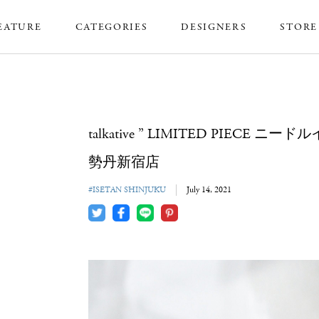
EATURE
CATEGORIES
DESIGNERS
STORE
talkative ” LIMITED PIEC
勢丹新宿店
#ISETAN SHINJUKU
July 14, 2021