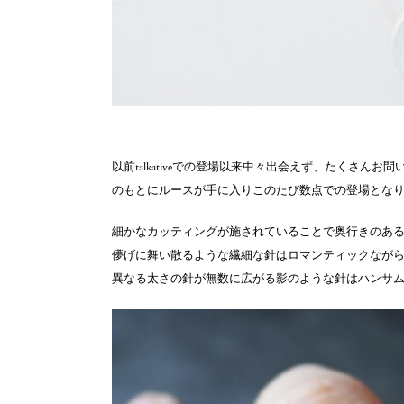
以前talkativeでの登場以来中々出会えず、たくさ
のもとにルースが手に入りこのたび数点での登場とな
細かなカッティングが施されていることで奥行きのあ
儚げに舞い散るような繊細な針はロマンティックなが
異なる太さの針が無数に広がる影のような針はハンサ