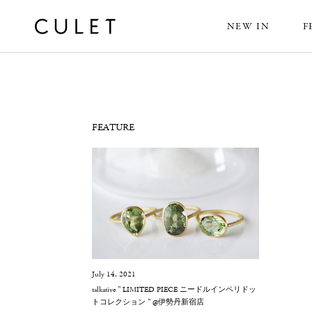
NEW IN
F
News
FEATURE
July 14, 2021
talkative ” LIMITED PIECE ニードルインペリドッ
トコレクション ” @伊勢丹新宿店