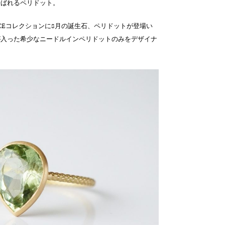
呼ばれるペリドット。
ED PIECEコレクションに8月の誕生石、ペリドットが登場い
が入った希少なニードルインペリドットのみをデザイナ