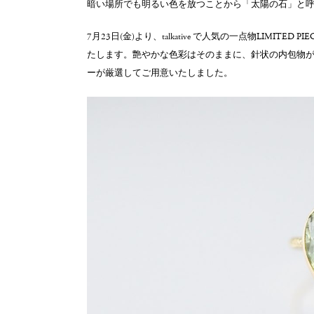
暗い場所でも明るい色を放つことから「太陽の石」と
7月23日(金)より、talkative で人気の一点物LIMIT
たします。艶やかな色彩はそのままに、針状の内包物
ーが厳選してご用意いたしました。