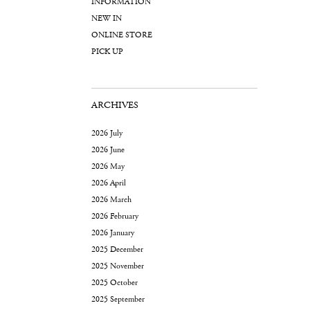
INFORMATION
NEW IN
ONLINE STORE
PICK UP
ARCHIVES
2026 July
2026 June
2026 May
2026 April
2026 March
2026 February
2026 January
2025 December
2025 November
2025 October
2025 September