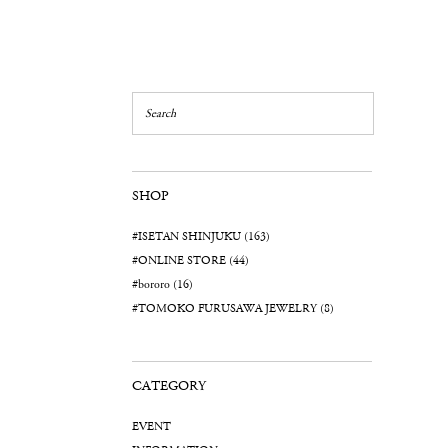
SHOP
#ISETAN SHINJUKU (163)
#ONLINE STORE (44)
#bororo (16)
#TOMOKO FURUSAWA JEWELRY (8)
CATEGORY
EVENT