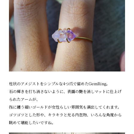
柱状のアメジストをシンプルな4つ爪で留めたGemRing。
石の輝きを打ち消さないように、表面の艶を消しマットに仕上げ
られたアームが、
指に纏う細いゴールドが女性らしい雰囲気も演出してくれます。
ゴツゴツとした形や、キラキラと光る内包物、いろんな角度から
眺めて堪能したいですね。