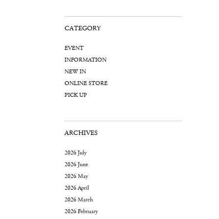
CATEGORY
EVENT
INFORMATION
NEW IN
ONLINE STORE
PICK UP
ARCHIVES
2026 July
2026 June
2026 May
2026 April
2026 March
2026 February