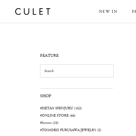
NEW IN
F
News
FEATURE
SHOP
#ISETAN SHINJUKU (163)
#ONLINE STORE (44)
#bororo (16)
#TOMOKO FURUSAWA JEWELRY (8)