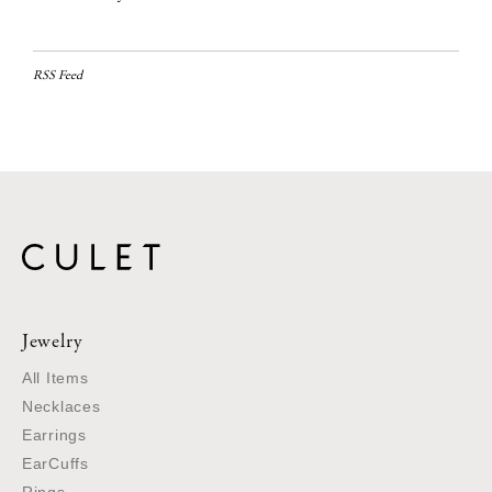
RSS Feed
Jewelry
All Items
Necklaces
Earrings
EarCuffs
Rings