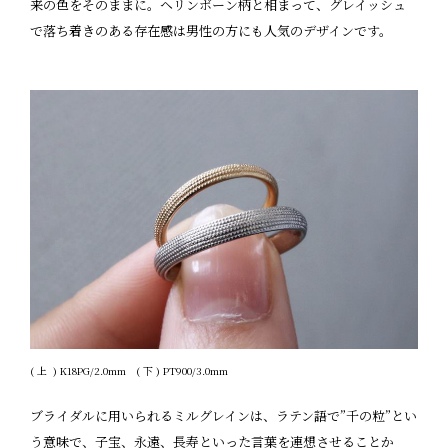
来の色をそのままに。ヘリンボーン柄と相まって、グレイッシュ
で落ち着きのある存在感は男性の方にも人気のデザインです。
( 上 ) K18PG/2.0mm ( 下 ) PT900/3.0mm
ブライダルに用いられるミルグレインは、ラテン語で”千の粒”とい
う意味で、子宝、永遠、長寿といった言葉を連想させることか