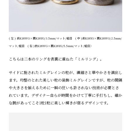
( 左 ) 表K18WG×裏K18YG/3.5mm/マット/槌目 ( 中 )表K18YG×裏K18WG/2.5mm/
マット/槌目 ( 右 )表K18WG×裏K18YG/5.5mm/マット/槌目）
こちらは二本のリングを表裏に重ねた「ミルリング」。
サイドに施されたミルグレインの粒が、繊細さと華やかさを演出し
ます。均整のとれた美しい粒の装飾ミルグレインですが、粒の間隔
や大きさを揃えるために一瞬の狂いも許されない技術が必要とさ
れています。デザイナー自らが時間をかけて丁寧に手打ちし、確か
な腕があってこそ1粒1粒に美しい輝きが宿るデザインです。