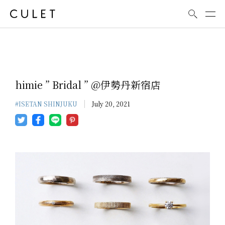
News
himie ” Bridal ” @伊勢丹新宿店
#ISETAN SHINJUKU
July 20, 2021