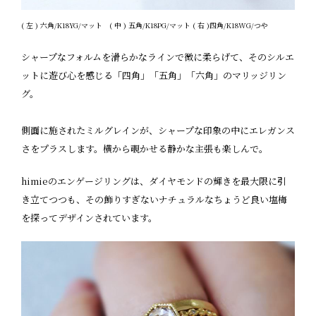
( 左 ) 六角/K18YG/マット ( 中 ) 五角/K18PG/マット ( 右 )四角/K18WG/つや
シャープなフォルムを滑らかなラインで微に柔らげて、そのシルエ
ットに遊び心を感じる「四角」「五角」「六角」のマリッジリン
グ。
側面に施されたミルグレインが、シャープな印象の中にエレガンス
さをプラスします。横から覗かせる静かな主張も楽しんで。
himieのエンゲージリングは、ダイヤモンドの輝きを最大限に引
き立てつつも、その飾りすぎないナチュラルなちょうど良い塩梅
を探ってデザインされています。