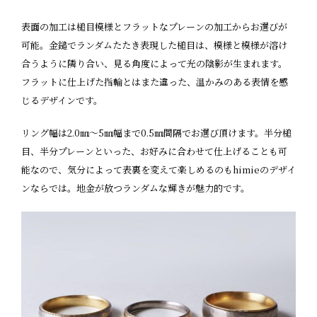
表面の加工は槌目模様とフラットなプレーンの加工からお選びが
可能。金鎚でランダムたたき表現した槌目は、模様と模様が溶け
合うように隣り合い、見る角度によって光の陰影が生まれます。
フラットに仕上げた指輪とはまた違った、温かみのある表情を感
じるデザインです。
リング幅は2.0㎜〜5㎜幅まで0.5㎜間隔でお選び頂けます。半分槌
目、半分プレーンといった、お好みに合わせて仕上げることも可
能なので、気分によって表裏を変えて楽しめるのもhimieのデザイ
ンならでは。地金が放つランダムな輝きが魅力的です。