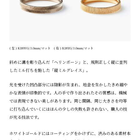
( 左 ) K18WG/3.0mm/マット ( 右 ) K18YG/3.0mm/マット
斜めに溝を彫り込んだ「ヘリンボーン」と、規則正しく縦に並列
したミル打ちを施した「縦ミルグレイス」。
光を受けた凹凸部分には陰影が生まれ、地金を生かしたきめ細や
かな表情が印象的です。人の手で作り出されたその質感は、機械
では表現できない美しがあります。同じ間隔、同じ大きさを均等
に打ち込んでいくにはほんの少しの失敗も許されない、職人の技
が光る技法です。
ホワイトゴールドにはコーティングをかけずに、渋みのある素材本