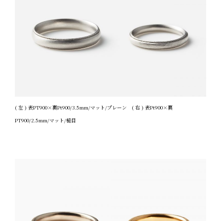
( 左 ) 表PT900×裏Pt900/3.5mm/マット/プレーン ( 右 ) 表Pt900×裏
PT900/2.5mm/マット/槌目