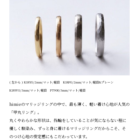
( 左から ) K18YG/2mm/マット/槌目 K18PG/2mm/マット/槌目&プレーン
K18WG/3mm/マット/槌目 PT900/3mm/マット/槌目
himieのマリッジリングの中で、最も薄く、軽い着け心地が人気の
「甲丸リング」。
丸くやわらかな形状は、指輪をしていることが気にならない程に
優しく馴染み、ずっと身に着けるマリッジリングだからこそ、そ
のつけ心地の安定感にもこだわっています。