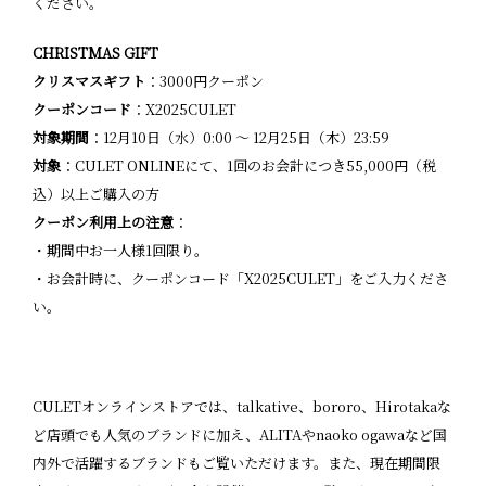
ください。
CHRISTMAS GIFT
クリスマスギフト
：3000円クーポン
クーポンコード
：X2025CULET
対象期間
：12月10日（水）0:00 〜 12月25日（木）23:59
対象
：CULET ONLINEにて、1回のお会計につき55,000円（税
込）以上ご購入の方
クーポン利用上の注意
：
・期間中お一人様1回限り。
・お会計時に、クーポンコード「X2025CULET」をご入力くださ
い。
CULETオンラインストアでは、
talkative
、
bororo
、
Hirotaka
な
ど店頭でも人気のブランドに加え、
ALITA
や
naoko ogawa
など国
内外で活躍するブランドもご覧いただけます。また、現在期間限