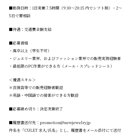
■勤務日時：1日実働 7.5時間（9:30〜20:15 内でシフト制）・2〜
5日で要相談
■待遇：交通費全額支給
■応募資格
・高卒以上（学生不可）
・ジュエリー業界、およびファッション業界での販売実務経験者
・最低限のPC作業ができる方（メール・スプレッドシート）
＜優遇スキル＞
＊百貨店等での販売経験者歓迎
＊英語・中国語での接客ができる方歓迎
■応募締め切り：決定次第終了
■履歴書送付先：
promotion@newjewelry.jp
件名を「CULET 求人/氏名」とし、履歴書をメール添付にて送付