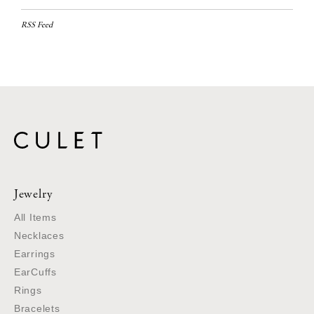
RSS Feed
Jewelry
All Items
Necklaces
Earrings
EarCuffs
Rings
Bracelets